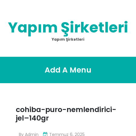
Skip
to
content
Yapım Şirketleri
Yapım Şirketleri
Add A Menu
cohiba-puro-nemlendirici-
jel–140gr
By
Admin
Temmuz 6, 2025