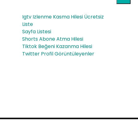
-
pur
pur
Igtv Izlenme Kasma Hilesi Ücretsiz
o-
Liste
o-
Sayfa Listesi
sati
fre
Shorts Abone Atma Hilesi
n-
Tiktok Beğeni Kazanma Hilesi
esh
Twitter Profil Görüntüleyenler
al-
op
sati
-
s
sati
s
Proudly powered by WordPress