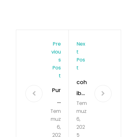
Pre
Nex
Viou
T
S
Pos
Pos
T
T
coh
Pur
iba
o
Tem
-
Tem
muz
Aro
pur
muz
6,
mal
o-
6,
202
arı
202
5