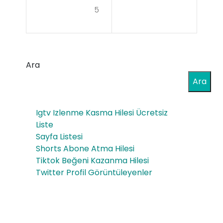
ne
5
Nas
mle
ıl
ndir
Seç
ici-
Ara
ilir
jel–
Ara
140
gr
Igtv Izlenme Kasma Hilesi Ücretsiz
Liste
Sayfa Listesi
Shorts Abone Atma Hilesi
Tiktok Beğeni Kazanma Hilesi
Twitter Profil Görüntüleyenler