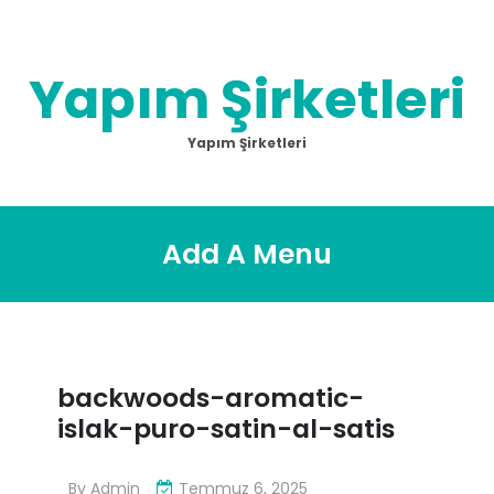
Skip
to
content
Yapım Şirketleri
Yapım Şirketleri
Add A Menu
backwoods-aromatic-
islak-puro-satin-al-satis
By
Admin
Temmuz 6, 2025