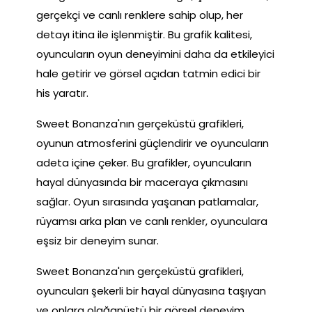
gerçekçi ve canlı renklere sahip olup, her
detayı itina ile işlenmiştir. Bu grafik kalitesi,
oyuncuların oyun deneyimini daha da etkileyici
hale getirir ve görsel açıdan tatmin edici bir
his yaratır.
Sweet Bonanza'nın gerçeküstü grafikleri,
oyunun atmosferini güçlendirir ve oyuncuların
adeta içine çeker. Bu grafikler, oyuncuların
hayal dünyasında bir maceraya çıkmasını
sağlar. Oyun sırasında yaşanan patlamalar,
rüyamsı arka plan ve canlı renkler, oyunculara
eşsiz bir deneyim sunar.
Sweet Bonanza'nın gerçeküstü grafikleri,
oyuncuları şekerli bir hayal dünyasına taşıyan
ve onlara olağanüstü bir görsel deneyim