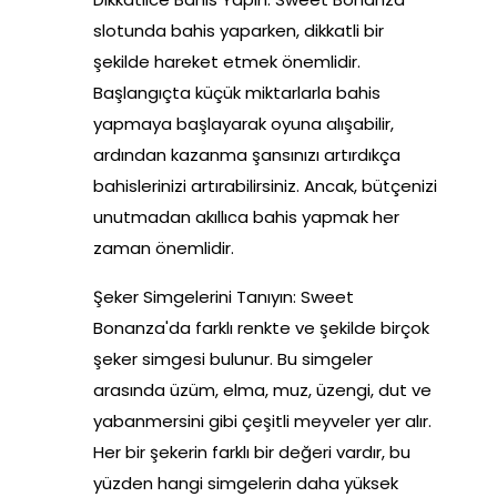
slotunda bahis yaparken, dikkatli bir
şekilde hareket etmek önemlidir.
Başlangıçta küçük miktarlarla bahis
yapmaya başlayarak oyuna alışabilir,
ardından kazanma şansınızı artırdıkça
bahislerinizi artırabilirsiniz. Ancak, bütçenizi
unutmadan akıllıca bahis yapmak her
zaman önemlidir.
Şeker Simgelerini Tanıyın: Sweet
Bonanza'da farklı renkte ve şekilde birçok
şeker simgesi bulunur. Bu simgeler
arasında üzüm, elma, muz, üzengi, dut ve
yabanmersini gibi çeşitli meyveler yer alır.
Her bir şekerin farklı bir değeri vardır, bu
yüzden hangi simgelerin daha yüksek