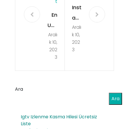
T
Inst
En
agr
Ucu
Aralı
am
Aralı
k 10,
z
Tak
k 10,
202
Zirk
ipçi
202
3
ony
3
ve
um
Beğ
–
eni
STR
Ara
Sat
DEN
Ara
ın
T
Al
Igtv Izlenme Kasma Hilesi Ücretsiz
ma
Liste