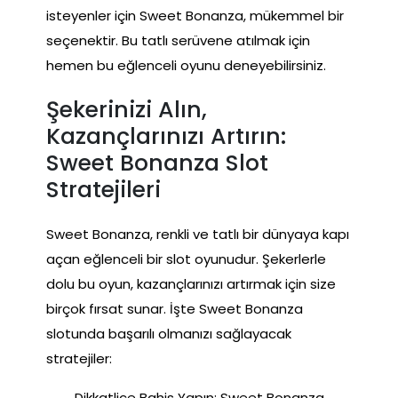
isteyenler için Sweet Bonanza, mükemmel bir
seçenektir. Bu tatlı serüvene atılmak için
hemen bu eğlenceli oyunu deneyebilirsiniz.
Şekerinizi Alın,
Kazançlarınızı Artırın:
Sweet Bonanza Slot
Stratejileri
Sweet Bonanza, renkli ve tatlı bir dünyaya kapı
açan eğlenceli bir slot oyunudur. Şekerlerle
dolu bu oyun, kazançlarınızı artırmak için size
birçok fırsat sunar. İşte Sweet Bonanza
slotunda başarılı olmanızı sağlayacak
stratejiler:
Dikkatlice Bahis Yapın: Sweet Bonanza