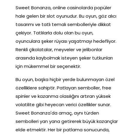
Sweet Bonanza, online casinolarda popüler
hale gelen bir slot oyunudur. Bu oyun, göz alıcı
tasarımı ve tatlı temalı sembolleriyle dikkat
çekiyor. Tatlılarla dolu olan bu oyun,
oyunculara şeker rüyası yaşatmayı hedefliyor.
Renkli çikolatalar, meyveler ve jelibonlar
arasında kaybolmak isteyen şeker tutkunları
için mükemmel bir seçenektir.
Bu oyun, başka hiçbir yerde bulunmayan özel
özelliklere sahiptir. Patlayan semboller, free
spinler ve kazanma olasılığını artıran yüksek
volatilite gibi heyecan verici özellikler sunar.
Sweet Bonanza'da amaç, aynı türden
sembolleri yan yana getirerek büyük kazançlar
elde etmektir. Her bir patlama sonucunda,