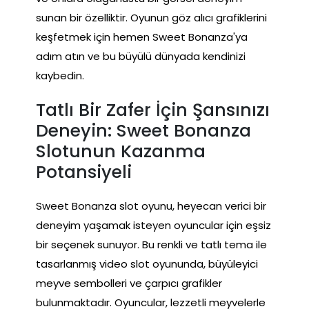
sunan bir özelliktir. Oyunun göz alıcı grafiklerini
keşfetmek için hemen Sweet Bonanza'ya
adım atın ve bu büyülü dünyada kendinizi
kaybedin.
Tatlı Bir Zafer İçin Şansınızı
Deneyin: Sweet Bonanza
Slotunun Kazanma
Potansiyeli
Sweet Bonanza slot oyunu, heyecan verici bir
deneyim yaşamak isteyen oyuncular için eşsiz
bir seçenek sunuyor. Bu renkli ve tatlı tema ile
tasarlanmış video slot oyununda, büyüleyici
meyve sembolleri ve çarpıcı grafikler
bulunmaktadır. Oyuncular, lezzetli meyvelerle