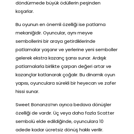
döndürmede büyük ödüllerin peşinden
koşarlar.
Bu oyunun en önemli özelliği ise patlama
mekaniğidir. Oyuncular, aynı meyve
sembollerini bir araya getirdiklerinde
patlamalar yaşanır ve yerlerine yeni semboller
gelerek ekstra kazanç şansı sunar. Ardışık
patlamalarla birlikte çarpan değeri artar ve
kazançlar katlanarak çoğalır. Bu dinamik oyun
yapısı, oyunculara sürekli bir heyecan ve zafer
hissi sunar.
Sweet Bonanza’nın ayrıca bedava dönüşler
özelliği de vardır. Üç veya daha fazla Scatter
sembolü elde edildiğinde, oyunculara 10
adede kadar ücretsiz dönüş hakkı verilir.