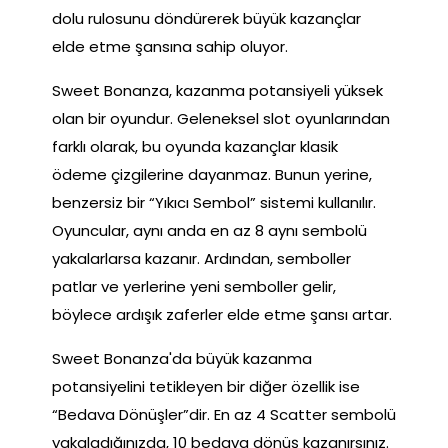
dolu rulosunu döndürerek büyük kazançlar
elde etme şansına sahip oluyor.
Sweet Bonanza, kazanma potansiyeli yüksek
olan bir oyundur. Geleneksel slot oyunlarından
farklı olarak, bu oyunda kazançlar klasik
ödeme çizgilerine dayanmaz. Bunun yerine,
benzersiz bir “Yıkıcı Sembol” sistemi kullanılır.
Oyuncular, aynı anda en az 8 aynı sembolü
yakalarlarsa kazanır. Ardından, semboller
patlar ve yerlerine yeni semboller gelir,
böylece ardışık zaferler elde etme şansı artar.
Sweet Bonanza'da büyük kazanma
potansiyelini tetikleyen bir diğer özellik ise
“Bedava Dönüşler”dir. En az 4 Scatter sembolü
yakaladığınızda, 10 bedava dönüş kazanırsınız.