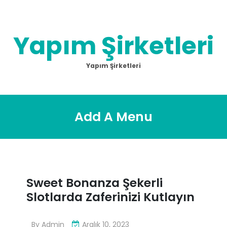
Skip
to
content
Yapım Şirketleri
Yapım Şirketleri
Add A Menu
Sweet Bonanza Şekerli
Slotlarda Zaferinizi Kutlayın
By
Admin
Aralık 10, 2023