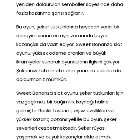
yeniden doldurulan semboller sayesinde daha
fazla kazanma şansı sağlanır.
Bu oyun, şeker tutkunlarına heyecan verici bir
deneyim sunarken aynı zamanda büyük
kazançlar da vaat ediyor. Sweet Bonanza slot
oyunu, yüksek ödeme oranları ve büyük
ikramiyeler sunarak oyuncuların ilgisini çekiyor.
Şekerinizi tatmin etmenin yanı sıra cebinizi de
doldurmanız mümkün.
Sweet Bonanza slot oyunu şeker tutkunları için
vazgeçilmez bir bağımlılık kaynağı haline
gelmiştir. Renkli tasarımı, eşsiz özellikleri ve
yüksek kazanç potansiyeli ile bu oyun, şeker
sevenleri cezbetmektedir. Şeker rüyası
yaşamak ve büyük kazançlar elde etmek