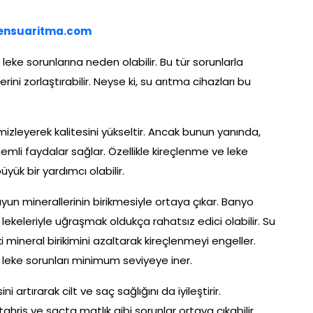
ensuaritma.com
leke sorunlarına neden olabilir. Bu tür sorunlarla
rini zorlaştırabilir. Neyse ki, su arıtma cihazları bu
izleyerek kalitesini yükseltir. Ancak bunun yanında,
emli faydalar sağlar. Özellikle kireçlenme ve leke
yük bir yardımcı olabilir.
uyun minerallerinin birikmesiyle ortaya çıkar. Banyo
lekeleriyle uğraşmak oldukça rahatsız edici olabilir. Su
i mineral birikimini azaltarak kireçlenmeyi engeller.
e leke sorunları minimum seviyeye iner.
i artırarak cilt ve saç sağlığını da iyileştirir.
ahriş ve saçta matlık gibi sorunlar ortaya çıkabilir.