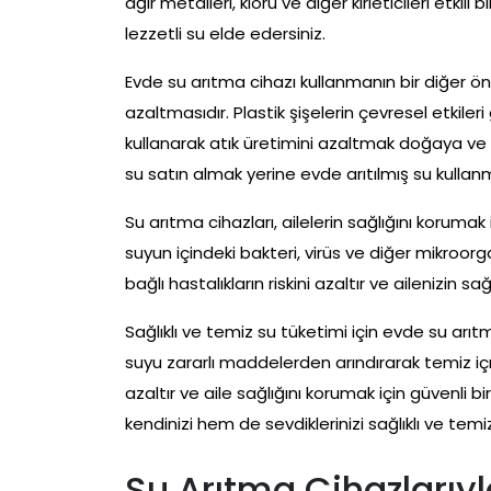
ağır metalleri, kloru ve diğer kirleticileri etkili
lezzetli su elde edersiniz.
Evde su arıtma cihazı kullanmanın bir diğer öne
azaltmasıdır. Plastik şişelerin çevresel etkile
kullanarak atık üretimini azaltmak doğaya ve
su satın almak yerine evde arıtılmış su kulla
Su arıtma cihazları, ailelerin sağlığını korumak 
suyun içindeki bakteri, virüs ve diğer mikroorga
bağlı hastalıkların riskini azaltır ve ailenizin sa
Sağlıklı ve temiz su tüketimi için evde su arıt
suyu zararlı maddelerden arındırarak temiz içm
azaltır ve aile sağlığını korumak için güvenli 
kendinizi hem de sevdiklerinizi sağlıklı ve temiz
Su Arıtma Cihazlarıyl