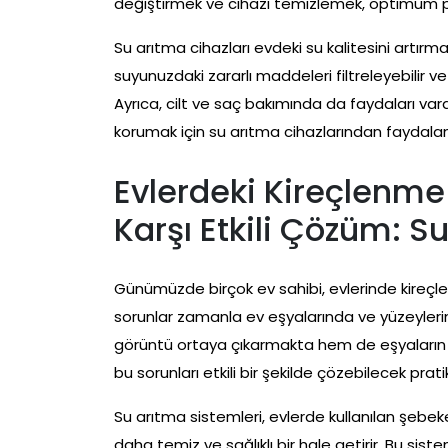
değiştirmek ve cihazı temizlemek, optimum per
Su arıtma cihazları evdeki su kalitesini artırm
suyunuzdaki zararlı maddeleri filtreleyebilir ve 
Ayrıca, cilt ve saç bakımında da faydaları vardı
korumak için su arıtma cihazlarından faydalana
Evlerdeki Kireçlenme
Karşı Etkili Çözüm: S
Günümüzde birçok ev sahibi, evlerinde kireçle
sorunlar zamanla ev eşyalarında ve yüzeyleri
görüntü ortaya çıkarmakta hem de eşyaların ö
bu sorunları etkili bir şekilde çözebilecek pra
Su arıtma sistemleri, evlerde kullanılan şebe
daha temiz ve sağlıklı bir hale getirir. Bu sist