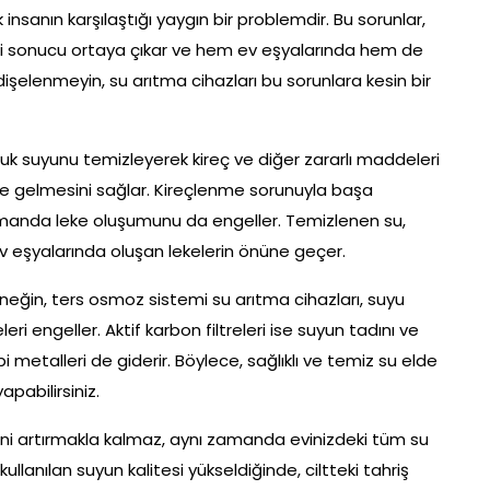
insanın karşılaştığı yaygın bir problemdir. Bu sorunlar,
esi sonucu ortaya çıkar ve hem ev eşyalarında hem de
dişelenmeyin, su arıtma cihazları bu sorunlara kesin bir
sluk suyunu temizleyerek kireç ve diğer zararlı maddeleri
hale gelmesini sağlar. Kireçlenme sorunuyla başa
zamanda leke oluşumunu da engeller. Temizlenen su,
ev eşyalarında oluşan lekelerin önüne geçer.
. Örneğin, ters osmoz sistemi su arıtma cihazları, suyu
ri engeller. Aktif karbon filtreleri ise suyun tadını ve
 metalleri de giderir. Böylece, sağlıklı ve temiz su elde
apabilirsiniz.
ini artırmakla kalmaz, aynı zamanda evinizdeki tüm su
ullanılan suyun kalitesi yükseldiğinde, ciltteki tahriş