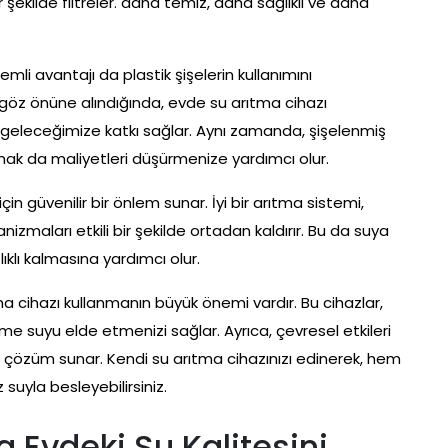
 bir şekilde filtreler. daha temiz, daha sağlıklı ve daha
mli avantajı da plastik şişelerin kullanımını
ri göz önüne alındığında, evde su arıtma cihazı
 geleceğimize katkı sağlar. Aynı zamanda, şişelenmiş
nmak da maliyetleri düşürmenize yardımcı olur.
için güvenilir bir önlem sunar. İyi bir arıtma sistemi,
nizmaları etkili bir şekilde ortadan kaldırır. Bu da suya
ğlıklı kalmasına yardımcı olur.
ma cihazı kullanmanın büyük önemi vardır. Bu cihazlar,
e suyu elde etmenizi sağlar. Ayrıca, çevresel etkileri
bir çözüm sunar. Kendi su arıtma cihazınızı edinerek, hem
 suyla besleyebilirsiniz.
a Evdeki Su Kalitesini