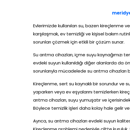
meridy
Evlerimizde kullanılan su, bazen kireçlenme ve 
karşılaşmak, ev temizliği ve kişisel bakım rutinle
sorunları çözmek için etkili bir çözüm sunar.
Su arıtma cihazları, içme suyu kaynağımızı tem
evdeki suyun kullanıldığı diğer alanlarda da ön
sorunlarıyla mücadelede su arıtma cihazları bü
Kireçlenme, sert su kaynaklı bir sorundur ve s
yaparken veya ev eşyalarını temizlerken kireç 
arıtma cihazları, suyu yumuşatır ve içerisindek
Böylece temizlik işleri daha kolay hale gelir v
Ayrıca, su arıtma cihazları evdeki suyun kalitesin
Kireçlenme problemi nedeniyle ciltte kuruluk, t