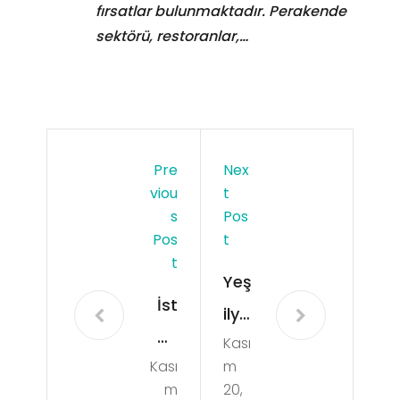
fırsatlar bulunmaktadır. Perakende
sektörü, restoranlar,…
Pre
Nex
Viou
T
S
Pos
Pos
T
T
Yeş
İst
ilyu
an
Kası
rt /
Kası
m
bul
Mal
m
20,