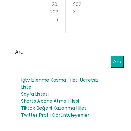
Evd
aty
20,
202
e
202
3
a
3
Ma
Eng
saj
elli
İş
Ara
İlan
Ara
ları
Igtv Izlenme Kasma Hilesi Ücretsiz
Liste
Sayfa Listesi
Shorts Abone Atma Hilesi
Tiktok Beğeni Kazanma Hilesi
Twitter Profil Görüntüleyenler