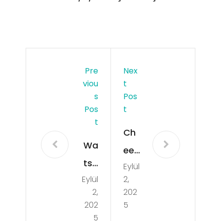
Pre
Nex
Viou
T
S
Pos
Pos
T
T
Ch
Wa
ee
tso
Eylül
Tah
Eylül
2,
n
Blu
2,
202
Bla
e
202
5
ck
5