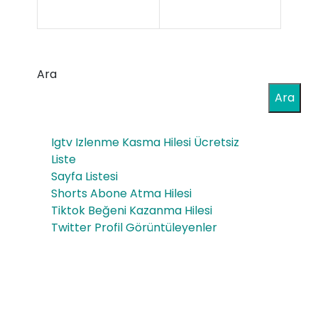
ith
No
al
9
tüt
Sig
Ara
ün
ara
Ara
–
Sar
30g
Igtv Izlenme Kasma Hilesi Ücretsiz
ma
r
Liste
Ka
Sayfa Listesi
Shorts Abone Atma Hilesi
ğıdı
Tiktok Beğeni Kazanma Hilesi
Sat
Twitter Profil Görüntüleyenler
ışı
Ve
Sip