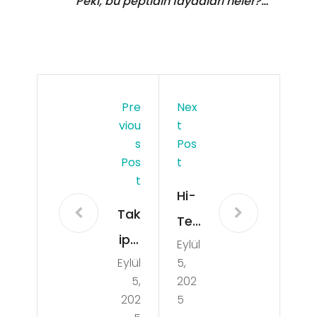
Peki, bu peptidin faydaları neler?…
Pre
Nex
Viou
T
S
Pos
Pos
T
T
Hi-
Tak
Tec
ipçi
Eylül
h
Eylül
5,
Sat
Fad
5,
202
ın
ogi
202
5
Alır