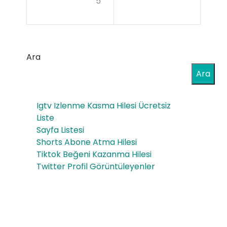
5
a
ken
Agr
Pro
esti
filini
Ara
s
zin
Ara
90
Dik
Ta
Igtv Izlenme Kasma Hilesi Ücretsiz
kat
ble
Liste
Çe
Sayfa Listesi
t
Shorts Abone Atma Hilesi
km
Fiy
Tiktok Beğeni Kazanma Hilesi
esi
Twitter Profil Görüntüleyenler
at
ni
Sa
ğla