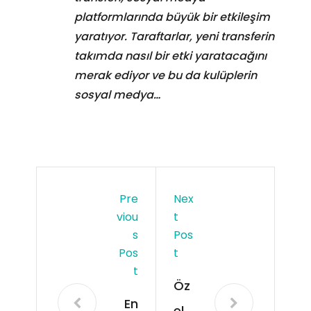
platformlarında büyük bir etkileşim
yaratıyor. Taraftarlar, yeni transferin
takımda nasıl bir etki yaratacağını
merak ediyor ve bu da kulüplerin
sosyal medya…
Pre
Nex
Viou
T
S
Pos
Pos
T
T
Öz
En
el