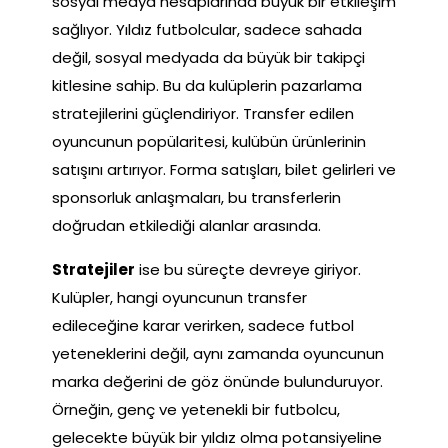
sosyal medya hesaplarında büyük bir etkileşim
sağlıyor. Yıldız futbolcular, sadece sahada
değil, sosyal medyada da büyük bir takipçi
kitlesine sahip. Bu da kulüplerin pazarlama
stratejilerini güçlendiriyor. Transfer edilen
oyuncunun popülaritesi, kulübün ürünlerinin
satışını artırıyor. Forma satışları, bilet gelirleri ve
sponsorluk anlaşmaları, bu transferlerin
doğrudan etkilediği alanlar arasında.
Stratejiler
ise bu süreçte devreye giriyor.
Kulüpler, hangi oyuncunun transfer
edileceğine karar verirken, sadece futbol
yeteneklerini değil, aynı zamanda oyuncunun
marka değerini de göz önünde bulunduruyor.
Örneğin, genç ve yetenekli bir futbolcu,
gelecekte büyük bir yıldız olma potansiyeline