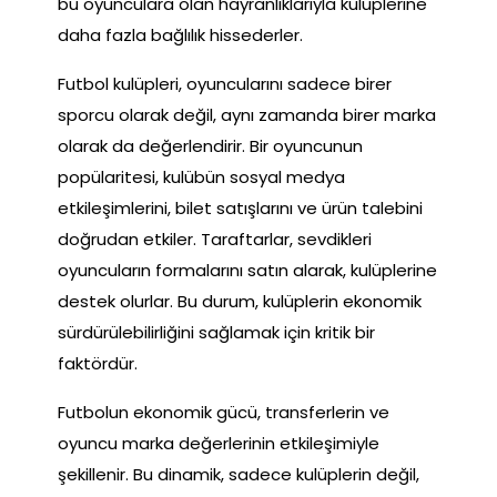
bu oyunculara olan hayranlıklarıyla kulüplerine
daha fazla bağlılık hissederler.
Futbol kulüpleri, oyuncularını sadece birer
sporcu olarak değil, aynı zamanda birer marka
olarak da değerlendirir. Bir oyuncunun
popülaritesi, kulübün sosyal medya
etkileşimlerini, bilet satışlarını ve ürün talebini
doğrudan etkiler. Taraftarlar, sevdikleri
oyuncuların formalarını satın alarak, kulüplerine
destek olurlar. Bu durum, kulüplerin ekonomik
sürdürülebilirliğini sağlamak için kritik bir
faktördür.
Futbolun ekonomik gücü, transferlerin ve
oyuncu marka değerlerinin etkileşimiyle
şekillenir. Bu dinamik, sadece kulüplerin değil,