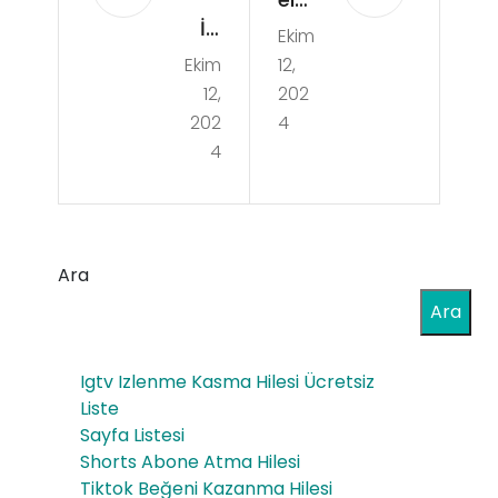
İyi
Ekim
Lise
Ekim
12,
Fut
lerd
12,
202
bol
e
202
4
Tak
4
Sın
tikl
av
erin
Str
in
Ara
esi
An
Ara
yle
alizi
Baş
Igtv Izlenme Kasma Hilesi Ücretsiz
Et
Liste
Sayfa Listesi
me
Shorts Abone Atma Hilesi
Yoll
Tiktok Beğeni Kazanma Hilesi