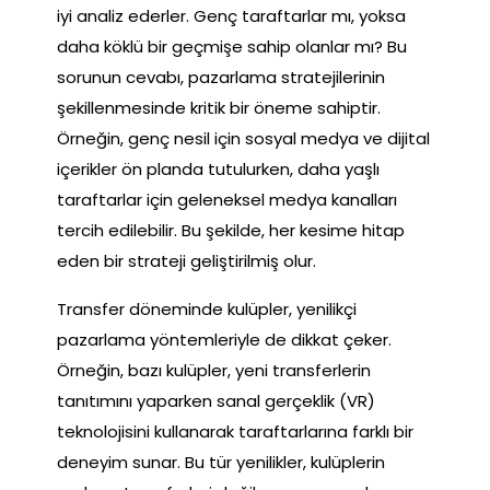
iyi analiz ederler. Genç taraftarlar mı, yoksa
daha köklü bir geçmişe sahip olanlar mı? Bu
sorunun cevabı, pazarlama stratejilerinin
şekillenmesinde kritik bir öneme sahiptir.
Örneğin, genç nesil için sosyal medya ve dijital
içerikler ön planda tutulurken, daha yaşlı
taraftarlar için geleneksel medya kanalları
tercih edilebilir. Bu şekilde, her kesime hitap
eden bir strateji geliştirilmiş olur.
Transfer döneminde kulüpler, yenilikçi
pazarlama yöntemleriyle de dikkat çeker.
Örneğin, bazı kulüpler, yeni transferlerin
tanıtımını yaparken sanal gerçeklik (VR)
teknolojisini kullanarak taraftarlarına farklı bir
deneyim sunar. Bu tür yenilikler, kulüplerin