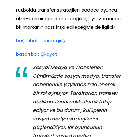
Futbolda transfer stratejileri, sadece oyuncu
alım-satımından ibaret değildir; aynı zamanda
bir markanın nasıl inşa edileceğiyle de ilgilidir.
başarıbet güncel giriş
başarı bet Şikayet
Sosyal Medya ve Transferler:
Günümüzde sosyal medya, transfer
haberlerinin yayılmasında önemli
bir rol oynuyor. Taraftarlar, transfer
dedikodularını anlık olarak takip
ediyor ve bu durum, kulüplerin
sosyal medya stratejilerini
güçlendiriyor. Bir oyuncunun
transferi, sosyal medya