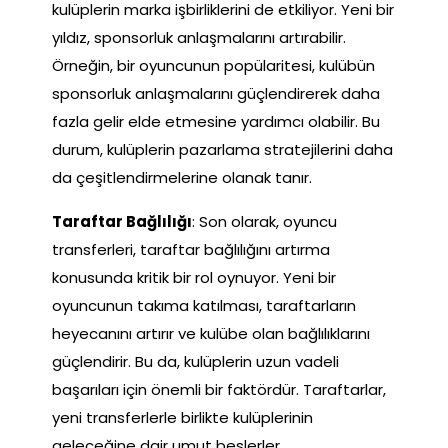
kulüplerin marka işbirliklerini de etkiliyor. Yeni bir
yıldız, sponsorluk anlaşmalarını artırabilir.
Örneğin, bir oyuncunun popülaritesi, kulübün
sponsorluk anlaşmalarını güçlendirerek daha
fazla gelir elde etmesine yardımcı olabilir. Bu
durum, kulüplerin pazarlama stratejilerini daha
da çeşitlendirmelerine olanak tanır.
Taraftar Bağlılığı
: Son olarak, oyuncu
transferleri, taraftar bağlılığını artırma
konusunda kritik bir rol oynuyor. Yeni bir
oyuncunun takıma katılması, taraftarların
heyecanını artırır ve kulübe olan bağlılıklarını
güçlendirir. Bu da, kulüplerin uzun vadeli
başarıları için önemli bir faktördür. Taraftarlar,
yeni transferlerle birlikte kulüplerinin
geleceğine dair umut beslerler.