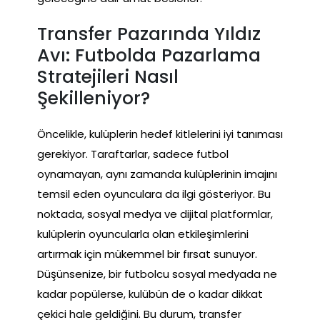
Transfer Pazarında Yıldız
Avı: Futbolda Pazarlama
Stratejileri Nasıl
Şekilleniyor?
Öncelikle, kulüplerin hedef kitlelerini iyi tanıması
gerekiyor. Taraftarlar, sadece futbol
oynamayan, aynı zamanda kulüplerinin imajını
temsil eden oyunculara da ilgi gösteriyor. Bu
noktada, sosyal medya ve dijital platformlar,
kulüplerin oyuncularla olan etkileşimlerini
artırmak için mükemmel bir fırsat sunuyor.
Düşünsenize, bir futbolcu sosyal medyada ne
kadar popülerse, kulübün de o kadar dikkat
çekici hale geldiğini. Bu durum, transfer