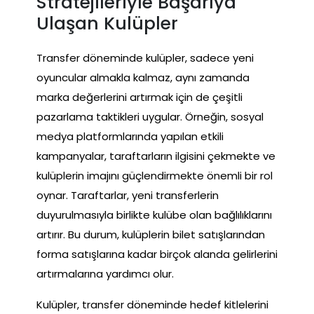
Stratejileriyle Başarıya
Ulaşan Kulüpler
Transfer döneminde kulüpler, sadece yeni
oyuncular almakla kalmaz, aynı zamanda
marka değerlerini artırmak için de çeşitli
pazarlama taktikleri uygular. Örneğin, sosyal
medya platformlarında yapılan etkili
kampanyalar, taraftarların ilgisini çekmekte ve
kulüplerin imajını güçlendirmekte önemli bir rol
oynar. Taraftarlar, yeni transferlerin
duyurulmasıyla birlikte kulübe olan bağlılıklarını
artırır. Bu durum, kulüplerin bilet satışlarından
forma satışlarına kadar birçok alanda gelirlerini
artırmalarına yardımcı olur.
Kulüpler, transfer döneminde hedef kitlelerini