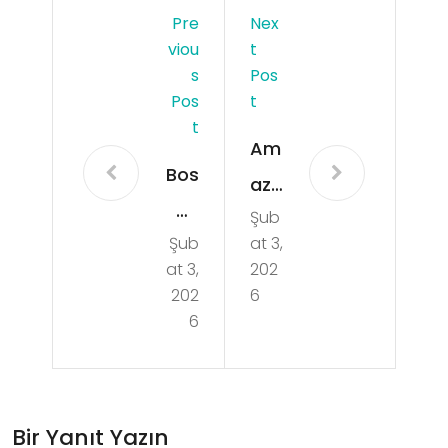
Pre
Nex
Viou
T
S
Pos
Pos
T
T
Am
Bos
azo
an
Şub
n
Şub
at 3,
ma
Ent
at 3,
202
Da
egr
202
6
vas
6
asy
ind
onu
a
İle
Avu
Bir Yanıt Yazın
Ulu