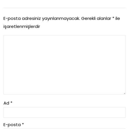
katl
slar
a
ara
E-posta adresiniz yayınlanmayacak.
Gerekli alanlar
*
ile
Cali
işaretlenmişlerdir
si
sm
Paz
ani
ary
n
erle
Av
rine
ant
Acil
ajla
ma
ri
Ad
*
E-posta
*