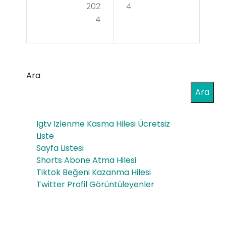
Fıst
202
4
Sli
4
ık
ms
Ez
Str
me
aw
Ara
si
ber
Ara
Mal
ry
ze
sig
Igtv Izlenme Kasma Hilesi Ücretsiz
mel
Liste
ara
Sayfa Listesi
er
Çile
Shorts Abone Atma Hilesi
ve
Tiktok Beğeni Kazanma Hilesi
k
Twitter Profil Görüntüleyenler
Adı
aro
m
mal
Adı