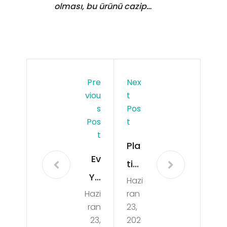
olması, bu ürünü cazip…
Pre
Nex
Viou
T
S
Pos
Pos
T
T
Pla
Ev
tinu
Ya
Hazi
m
Hazi
ran
pım
Sev
ran
23,
ı
en
23,
202