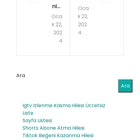
nizli
Oca
a
Oca
k 22,
Ho
Koz
k 22,
202
naz
an
202
4
Orji
4
Onli
nal
ne
Op
Op
el
Ara
el
Par
Ara
Ot
çal
o
Igtv Izlenme Kasma Hilesi Ücretsiz
arı
Yed
Liste
Sayfa Listesi
ek
Shorts Abone Atma Hilesi
Par
Tiktok Beğeni Kazanma Hilesi