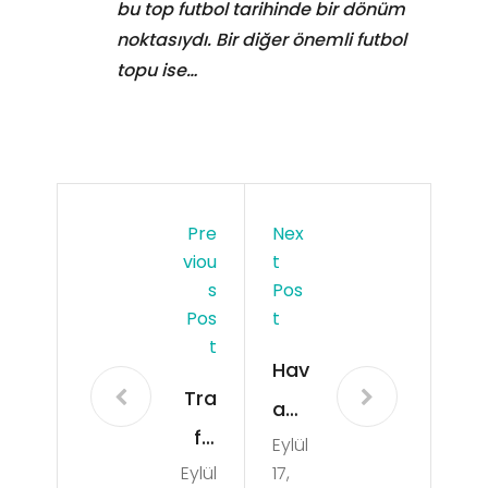
bu top futbol tarihinde bir dönüm
noktasıydı. Bir diğer önemli futbol
topu ise…
Pre
Nex
Viou
T
S
Pos
Pos
T
T
Hav
Tra
a
fik
Eylül
So
Eylül
17,
Cez
ğut