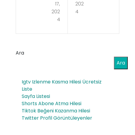
17,
202
ası
mal
202
4
Ala
4
ı
nlar
Chil
ın
ler
Bil
Ara
Kull
me
Ara
anı
si
cıla
Igtv Izlenme Kasma Hilesi Ücretsiz
Ger
rı
Liste
eke
Sayfa Listesi
İçin
Shorts Abone Atma Hilesi
n
Ene
Tiktok Beğeni Kazanma Hilesi
Huk
Twitter Profil Görüntüleyenler
rji
uki
Tas