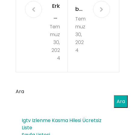
Erk
bol
ek
Tem
ve
Tem
muz
Öğr
Me
muz
30,
enc
dya
30,
202
i
202
4
Ma
4
Yur
ç
tlar
Yay
ı
ınla
Ara
Ank
rı
Ara
ara
ve
Ça
Sp
Igtv Izlenme Kasma Hilesi Ücretsiz
nka
Liste
or
Sayfa Listesi