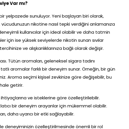
eviye Var mı?
 bir yelpazede sunuluyor. Yeni başlayan biri olarak,
bu, vücudunuzun nikotine nasıl tepki verdiğini anlamanıza
eneyimli kullanıcılar için ideal olabilir ve daha tatmin
er için ise yüksek seviyelerde nikotin sunan sıvılar
rcihinize ve alışkanlıklarınıza bağlı olarak değişir.
rçası. Tütün aromaları, geleneksel sigara tadını
atlı aromalar farklı bir deneyim sunar. Örneğin, bir gün
niz. Aroma seçimi kişisel zevkinize göre değişebilir, bu
hale getirir.
tiyaçlarına ve isteklerine göre özelleştirilebilir.
tlatıcı bir deneyim arayanlar için mükemmel olabilir.
, daha uyarıcı bir etki sağlayabilir.
ile deneyiminizin özelleştirilmesinde önemli bir rol