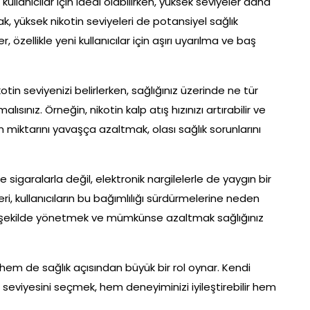
kullanıcılar için ideal olabilirken, yüksek seviyeler daha
k, yüksek nikotin seviyeleri de potansiyel sağlık
ler, özellikle yeni kullanıcılar için aşırı uyarılma ve baş
otin seviyenizi belirlerken, sağlığınız üzerinde ne tür
sınız. Örneğin, nikotin kalp atış hızınızı artırabilir ve
in miktarını yavaşça azaltmak, olası sağlık sorunlarını
e sigaralarla değil, elektronik nargilelerle de yaygın bir
leri, kullanıcıların bu bağımlılığı sürdürmelerine neden
i bir şekilde yönetmek ve mümkünse azaltmak sağlığınız
 hem de sağlık açısından büyük bir rol oynar. Kendi
n seviyesini seçmek, hem deneyiminizi iyileştirebilir hem