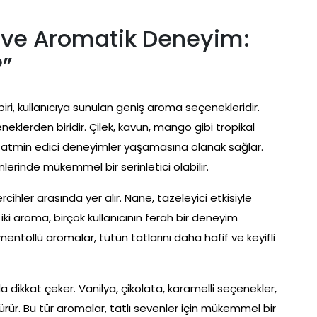
er ve Aromatik Deneyim:
?”
 biri, kullanıcıya sunulan geniş aroma seçenekleridir.
çeneklerden biridir. Çilek, kavun, mango gibi tropikal
 ve tatmin edici deneyimler yaşamasına olanak sağlar.
nlerinde mükemmel bir serinletici olabilir.
cihler arasında yer alır. Nane, tazeleyici etkisiyle
u iki aroma, birçok kullanıcının ferah bir deneyim
entollü aromalar, tütün tatlarını daha hafif ve keyifli
a dikkat çeker. Vanilya, çikolata, karamelli seçenekler,
rür. Bu tür aromalar, tatlı sevenler için mükemmel bir