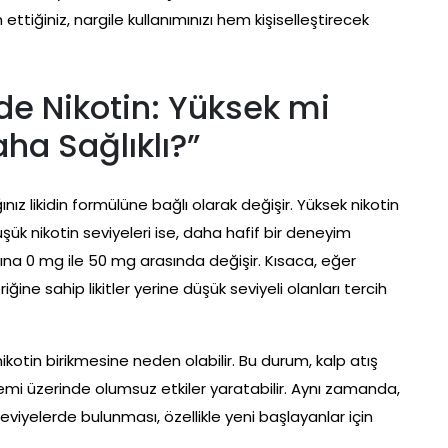
ttiğiniz, nargile kullanımınızı hem kişiselleştirecek
rde Nikotin: Yüksek mi
ha Sağlıklı?”
ğınız likidin formülüne bağlı olarak değişir. Yüksek nikotin
. Düşük nikotin seviyeleri ise, daha hafif bir deneyim
başına 0 mg ile 50 mg arasında değişir. Kısaca, eğer
iğine sahip likitler yerine düşük seviyeli olanları tercih
ikotin birikmesine neden olabilir. Bu durum, kalp atış
stemi üzerinde olumsuz etkiler yaratabilir. Aynı zamanda,
k seviyelerde bulunması, özellikle yeni başlayanlar için