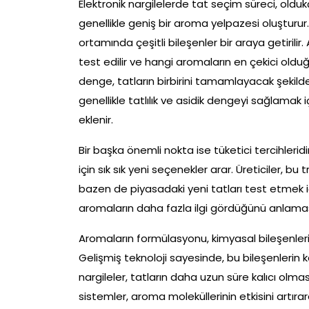
Elektronik nargilelerde tat seçim süreci, oldukça 
genellikle geniş bir aroma yelpazesi oluşturur. 
ortamında çeşitli bileşenler bir araya getirili
test edilir ve hangi aromaların en çekici olduğu
denge, tatların birbirini tamamlayacak şekil
genellikle tatlılık ve asidik dengeyi sağlamak iç
eklenir.
Bir başka önemli nokta ise tüketici tercihleridir.
için sık sık yeni seçenekler arar. Üreticiler, bu
bazen de piyasadaki yeni tatları test etmek içi
aromaların daha fazla ilgi gördüğünü anlamas
Aromaların formülasyonu, kimyasal bileşenlerin d
Gelişmiş teknoloji sayesinde, bu bileşenlerin kali
nargileler, tatların daha uzun süre kalıcı olmas
sistemler, aroma moleküllerinin etkisini artır