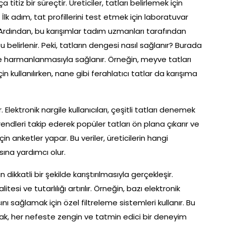
titiz bir süreçtir. Üreticiler, tatları belirlemek için
İlk adım, tat profillerini test etmek için laboratuvar
r. Ardından, bu karışımlar tadım uzmanları tarafından
 belirlenir. Peki, tatların dengesi nasıl sağlanır? Burada
de harmanlanmasıyla sağlanır. Örneğin, meyve tatları
in kullanılırken, nane gibi ferahlatıcı tatlar da karışıma
 Elektronik nargile kullanıcıları, çeşitli tatları denemek
 trendleri takip ederek popüler tatları ön plana çıkarır ve
n anketler yapar. Bu veriler, üreticilerin hangi
ına yardımcı olur.
ikkatli bir şekilde karıştırılmasıyla gerçekleşir.
tesi ve tutarlılığı artırılır. Örneğin, bazı elektronik
ını sağlamak için özel filtreleme sistemleri kullanır. Bu
arak, her nefeste zengin ve tatmin edici bir deneyim