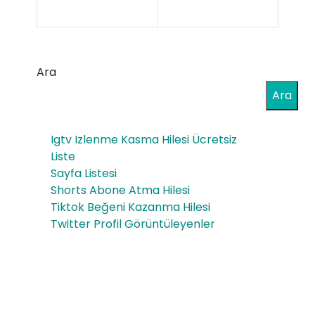
Fin
n
os
Limi
SLB
Ara
tad
Pur
Ara
a
o
201
Igtv Izlenme Kasma Hilesi Ücretsiz
Tub
9
Liste
os
Sayfa Listesi
Pur
Shorts Abone Atma Hilesi
25’
o –
Tiktok Beğeni Kazanma Hilesi
s
Twitter Profil Görüntüleyenler
15’s
FRE
Ahş
ESH
ap
OP
kut