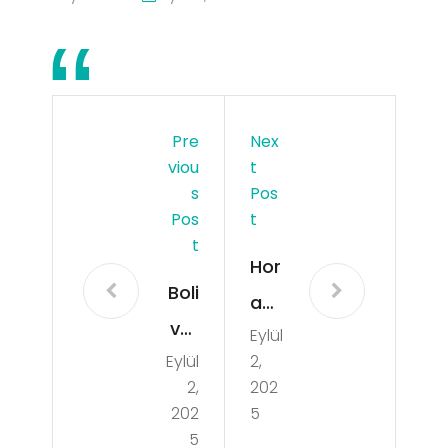
Pre
Nex
Viou
T
S
Pos
Pos
T
T
Hor
Boli
aci
var
Eylül
o
Eylül
2,
Beli
XXL
2,
202
cos
Edi
202
5
os
5
cio