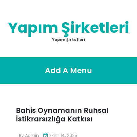
Skip
to
content
Yapım Şirketleri
Yapım Şirketleri
Add A Menu
Bahis Oynamanın Ruhsal
İstikrarsızlığa Katkısı
By
Admin
Ekim 14, 2025