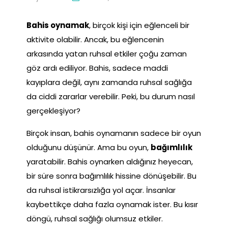
Bahis oynamak
, birçok kişi için eğlenceli bir
aktivite olabilir. Ancak, bu eğlencenin
arkasında yatan ruhsal etkiler çoğu zaman
göz ardı ediliyor. Bahis, sadece maddi
kayıplara değil, aynı zamanda ruhsal sağlığa
da ciddi zararlar verebilir. Peki, bu durum nasıl
gerçekleşiyor?
Birçok insan, bahis oynamanın sadece bir oyun
olduğunu düşünür. Ama bu oyun,
bağımlılık
yaratabilir. Bahis oynarken aldığınız heyecan,
bir süre sonra bağımlılık hissine dönüşebilir. Bu
da ruhsal istikrarsızlığa yol açar. İnsanlar
kaybettikçe daha fazla oynamak ister. Bu kısır
döngü, ruhsal sağlığı olumsuz etkiler.