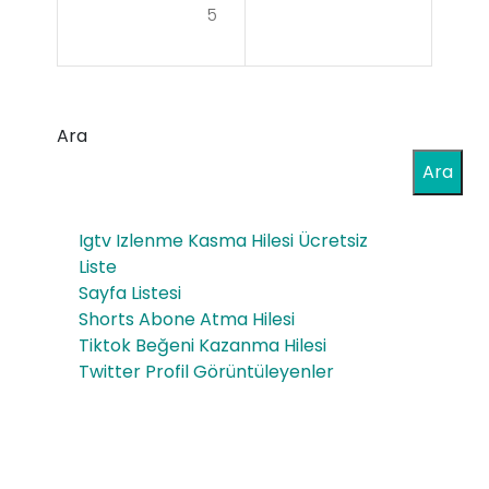
Ank
5
lılığı
ara
nın
Ha
Ted
ngi
Ara
avi
Hiz
Ara
sin
me
de
Igtv Izlenme Kasma Hilesi Ücretsiz
tleri
Kull
Liste
Sun
Sayfa Listesi
anıl
Shorts Abone Atma Hilesi
ar
an
Tiktok Beğeni Kazanma Hilesi
Twitter Profil Görüntüleyenler
Ter
apil
er