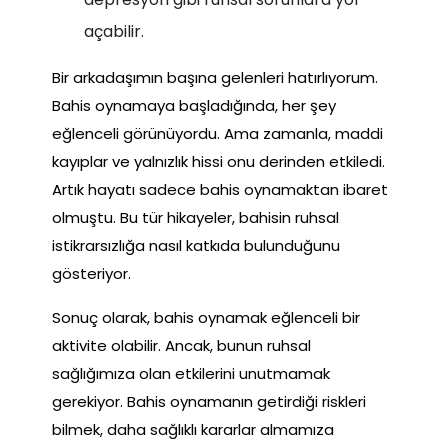
açabilir.
Bir arkadaşımın başına gelenleri hatırlıyorum.
Bahis oynamaya başladığında, her şey
eğlenceli görünüyordu. Ama zamanla, maddi
kayıplar ve yalnızlık hissi onu derinden etkiledi.
Artık hayatı sadece bahis oynamaktan ibaret
olmuştu. Bu tür hikayeler, bahisin ruhsal
istikrarsızlığa nasıl katkıda bulunduğunu
gösteriyor.
Sonuç olarak, bahis oynamak eğlenceli bir
aktivite olabilir. Ancak, bunun ruhsal
sağlığımıza olan etkilerini unutmamak
gerekiyor. Bahis oynamanın getirdiği riskleri
bilmek, daha sağlıklı kararlar almamıza