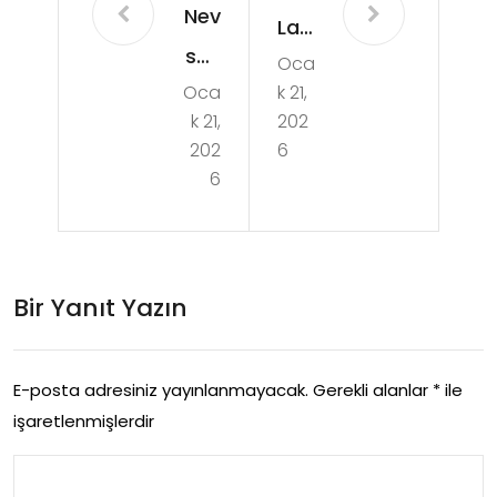
Nev
Lap
seh
Oca
top
Oca
k 21,
ir
Acil
k 21,
202
Yol
ista
202
6
Yar
6
Do
dim
nm
İle
a
Las
Bir Yanıt Yazın
Sor
tik
unu
De
E-posta adresiniz yayınlanmayacak.
Gerekli alanlar
*
ile
gisi
işaretlenmişlerdir
mi
Hiz